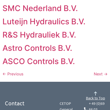
SMC Nederland B.V.
Luteijn Hydraulics B.V.
R&S Hydrauliek B.V.
Astro Controls B.V.
ASCO Controls B.V.
←
Previous
Next
→
Back to Top
Contact
CETOP
+ 49 (0)69
General
66 03