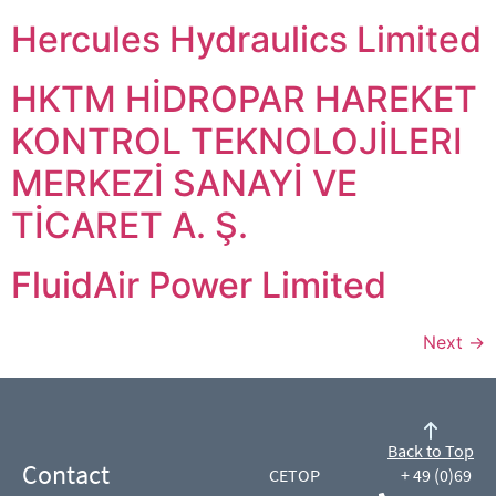
Hercules Hydraulics Limited
HKTM HİDROPAR HAREKET
KONTROL TEKNOLOJİLERI
MERKEZİ SANAYİ VE
TİCARET A. Ş.
FluidAir Power Limited
Next
→
Back to Top
Contact
CETOP
+ 49 (0)69