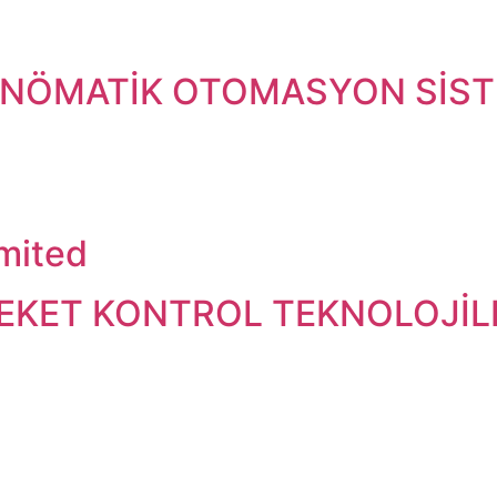
PNÖMATİK OTOMASYON SİST
imited
KET KONTROL TEKNOLOJİLE