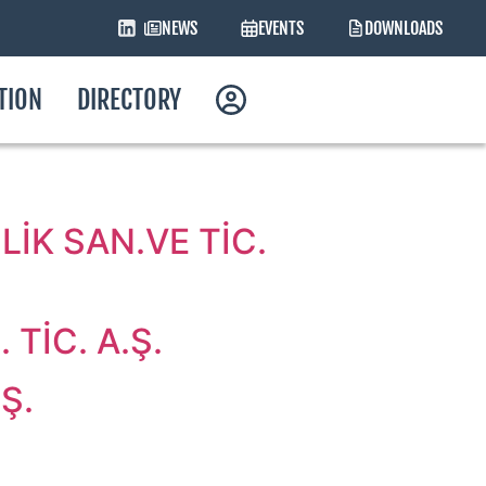
NEWS
EVENTS
DOWNLOADS
ATION
DIRECTORY
İK SAN.VE TİC.
TİC. A.Ş.
Ş.