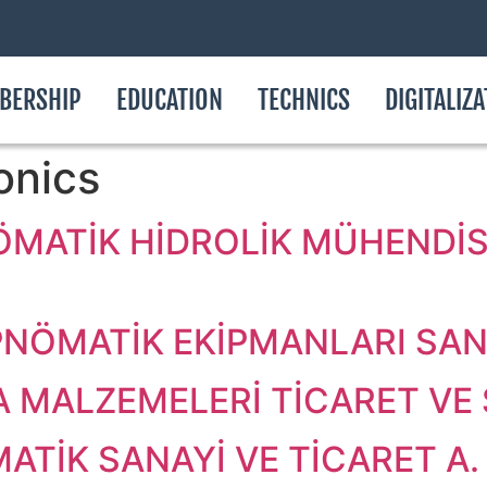
BERSHIP
EDUCATION
TECHNICS
DIGITALIZ
onics
ÖMATİK HİDROLİK MÜHENDİSL
NÖMATİK EKİPMANLARI SAN. 
 MALZEMELERİ TİCARET VE S
ATİK SANAYİ VE TİCARET A. 