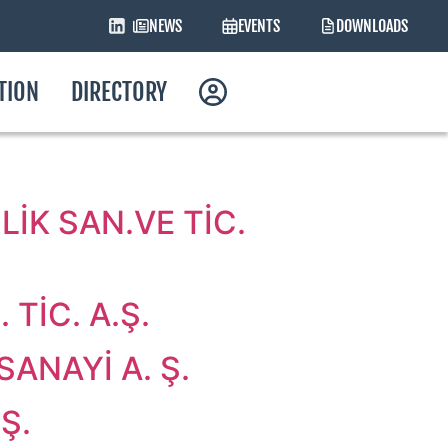
NEWS
EVENTS
DOWNLOADS
ATION
DIRECTORY
İK SAN.VE TİC.
TİC. A.Ş.
ANAYİ A. Ş.
Ş.