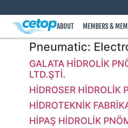
ABOUT
MEMBERS & MEM
Pneumatic:
Electr
GALATA HİDROLİK PN
LTD.ŞTİ.
HİDROSER HİDROLİK P
HİDROTEKNİK FABRİKA
HİPAŞ HİDROLİK PNÖM