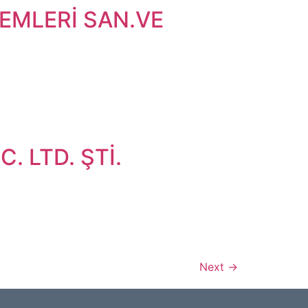
EMLERİ SAN.VE
. LTD. ŞTİ.
Next
→