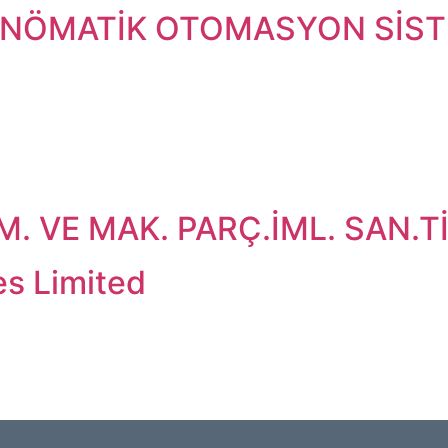
PNÖMATİK OTOMASYON SİST
 VE MAK. PARÇ.İML. SAN.TİC
es Limited