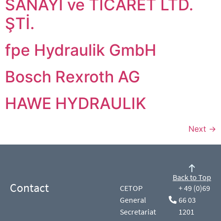
SANAYİ ve TİCARET LTD.
ŞTİ.
fpe Hydraulik GmbH
Bosch Rexroth AG
HAWE HYDRAULIK
Next
→
Back to Top
Contact
CETOP
+ 49 (0)69
General
66 03
Secretariat
1201