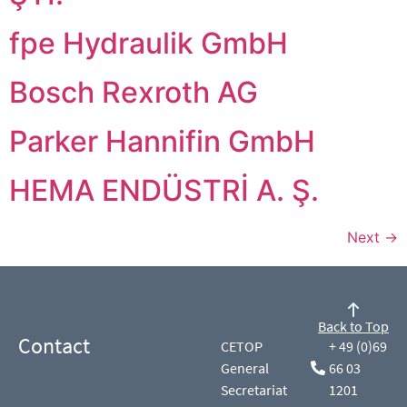
fpe Hydraulik GmbH
Bosch Rexroth AG
Parker Hannifin GmbH
HEMA ENDÜSTRİ A. Ş.
Next
→
Back to Top
Contact
CETOP
+ 49 (0)69
General
66 03
Secretariat
1201