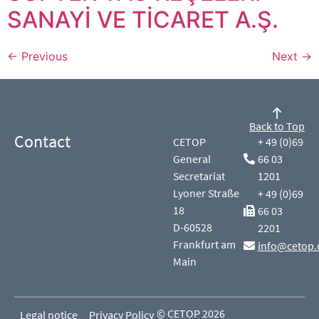
SANAYİ VE TİCARET A.Ş.
←
Previous
Next
→
Back to Top
Contact
CETOP
+ 49 (0)69
General
66 03
Secretariat
1201
Lyoner Straße
+ 49 (0)69
18
66 03
D-60528
2201
Frankfurt am
info@cetop.
Main
© CETOP 2026
Legal notice
Privacy Policy