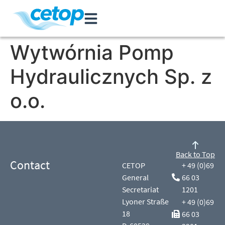
Wytwórnia Pomp
Hydraulicznych Sp. z
o.o.
Back to Top
Contact
CETOP
+ 49 (0)69
General
66 03
Secretariat
1201
Lyoner Straße
+ 49 (0)69
18
66 03