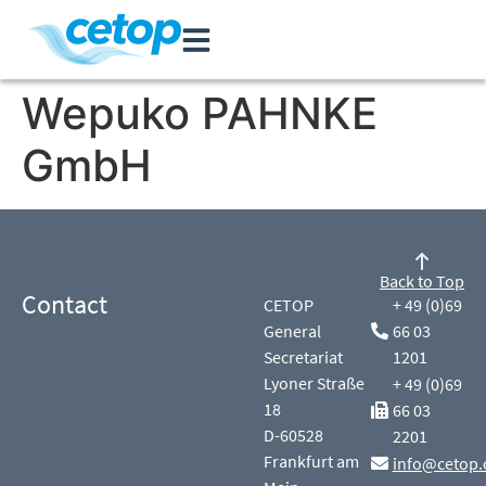
Wepuko PAHNKE
GmbH
Back to Top
Contact
CETOP
+ 49 (0)69
General
66 03
Secretariat
1201
Lyoner Straße
+ 49 (0)69
18
66 03
D-60528
2201
Frankfurt am
info@cetop.