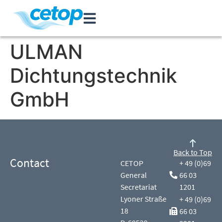
ULMAN
Dichtungstechnik
GmbH
Back to Top
Contact
CETOP
+ 49 (0)69
General
66 03
Secretariat
1201
Lyoner Straße
+ 49 (0)69
18
66 03