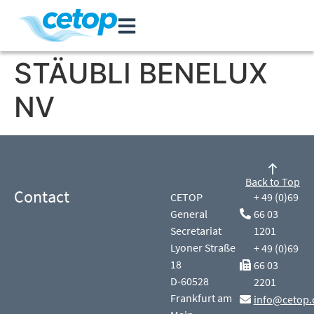
STÄUBLI BENELUX
NV
Back to Top
Contact
CETOP
+ 49 (0)69
General
66 03
Secretariat
1201
Lyoner Straße
+ 49 (0)69
18
66 03
D-60528
2201
Frankfurt am
info@cetop.