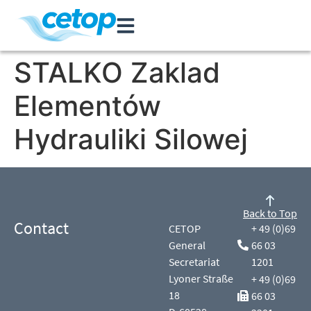
STALKO Zaklad
Elementów
Hydrauliki Silowej
Back to Top
Contact
CETOP
+ 49 (0)69
General
66 03
Secretariat
1201
Lyoner Straße
+ 49 (0)69
18
66 03