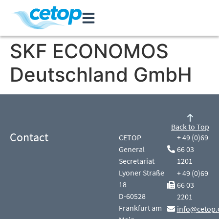
SKF ECONOMOS
Deutschland GmbH
Back to Top
Contact
CETOP
+ 49 (0)69
General
66 03
Secretariat
1201
Lyoner Straße
+ 49 (0)69
18
66 03
D-60528
2201
Frankfurt am
info@cetop.