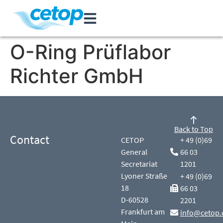
O-Ring Prüflabor
Richter GmbH
Back to Top
Contact
CETOP
+ 49 (0)69
General
66 03
Secretariat
1201
Lyoner Straße
+ 49 (0)69
18
66 03
D-60528
2201
Frankfurt am
info@cetop.