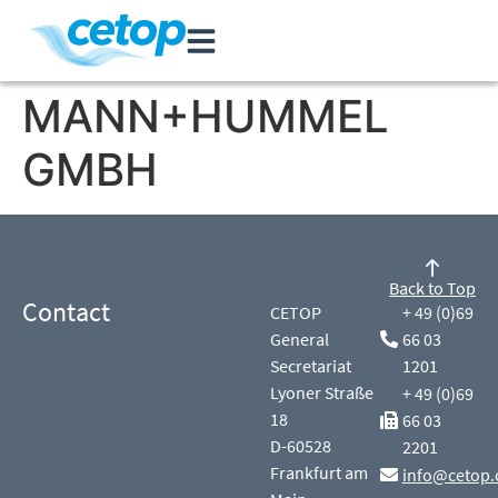
MANN+HUMMEL
GMBH
Back to Top
Contact
CETOP
+ 49 (0)69
General
66 03
Secretariat
1201
Lyoner Straße
+ 49 (0)69
18
66 03
D-60528
2201
Frankfurt am
info@cetop.