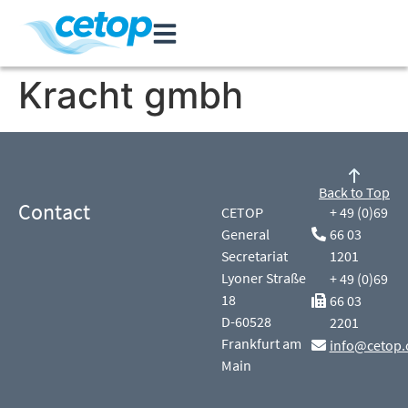
Kracht gmbh
Back to Top
Contact
CETOP
+ 49 (0)69
General
66 03
Secretariat
1201
Lyoner Straße
+ 49 (0)69
18
66 03
D-60528
2201
Frankfurt am
info@cetop.
Main