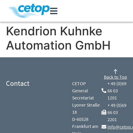
Kendrion Kuhnke
Automation GmbH
Back to Top
Contact
CETOP
+ 49 (0)69
General
66 03
Secretariat
1201
Lyoner Straße
+ 49 (0)69
18
66 03
D-60528
2201
Frankfurt am
info@cetop.