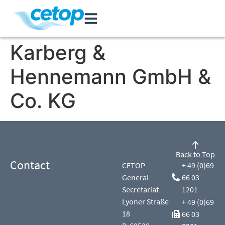
Karberg &
Hennemann GmbH &
Co. KG
Back to Top
Contact
CETOP
+ 49 (0)69
General
66 03
Secretariat
1201
Lyoner Straße
+ 49 (0)69
18
66 03