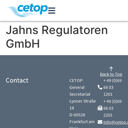
Jahns Regulatoren
GmbH
Back to Top
Contact
CETOP
+ 49 (0)69
General
66 03
Secretariat
1201
Lyoner Straße
+ 49 (0)69
18
66 03
D-60528
2201
Frankfurt am
info@cetop.