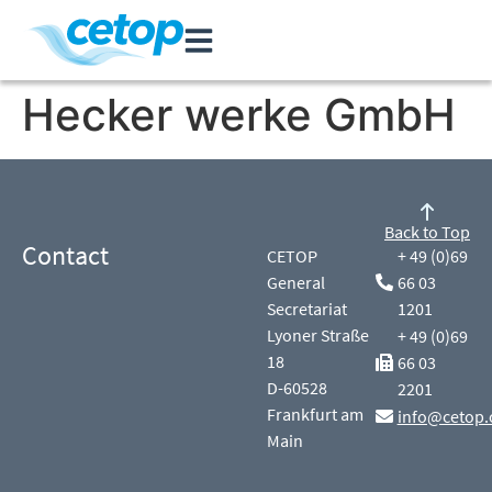
Hecker werke GmbH
Back to Top
Contact
CETOP
+ 49 (0)69
General
66 03
Secretariat
1201
Lyoner Straße
+ 49 (0)69
18
66 03
D-60528
2201
Frankfurt am
info@cetop.
Main