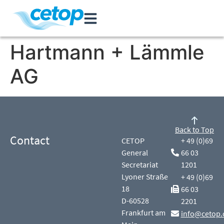
Hartmann + Lämmle
AG
Back to Top
Contact
CETOP
+ 49 (0)69
General
66 03
Secretariat
1201
Lyoner Straße
+ 49 (0)69
18
66 03
D-60528
2201
Frankfurt am
info@cetop.