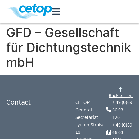
GFD – Gesellschaft
für Dichtungstechnik
mbH
Back to Top
Contact
CETOP
+ 49 (0)69
General
66 03
Secretariat
1201
Lyoner Straße
+ 49 (0)69
18
66 03