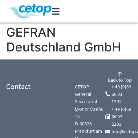
GEFRAN
Deutschland GmbH
Back to Top
Contact
CETOP
+ 49 (0)69
General
66 03
Secretariat
1201
Lyoner Straße
+ 49 (0)69
18
66 03
D-60528
2201
Frankfurt am
info@cetop.