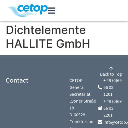
Dichtelemente
HALLITE GmbH
Back to Top
Contact
CETOP
+ 49 (0)69
General
66 03
Secretariat
1201
Lyoner Straße
+ 49 (0)69
18
66 03
D-60528
2201
Frankfurt am
info@cetop.