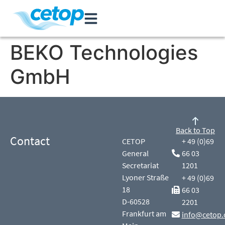
BEKO Technologies
GmbH
Back to Top
Contact
CETOP
+ 49 (0)69
General
66 03
Secretariat
1201
Lyoner Straße
+ 49 (0)69
18
66 03
D-60528
2201
Frankfurt am
info@cetop.