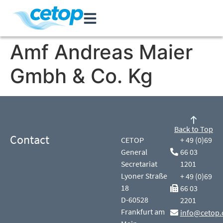
Amf Andreas Maier
Gmbh & Co. Kg
Back to Top
Contact
CETOP
+ 49 (0)69
General
66 03
Secretariat
1201
Lyoner Straße
+ 49 (0)69
18
66 03
D-60528
2201
Frankfurt am
info@cetop.